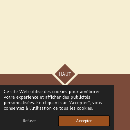
HAUT
Ce site Web utilise des cookies pour améliorer
© 2024 - 2026 Alicia création parfumée
votre expérience et afficher des publicités
Propulsé par
Webador
personnalisées. En cliquant sur "Accepter", vous
consentez à l'utilisation de tous les cookies.
Refuser
Accepter
E-mail
Facebook