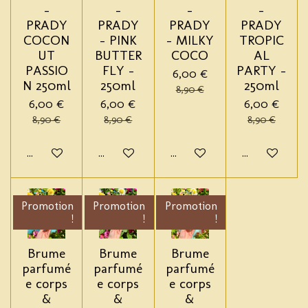
-
-
-
-
PRADY
PRADY
PRADY
PRADY
COCON
- PINK
- MILKY
TROPIC
UT
BUTTER
COCO
AL
PASSIO
FLY -
PARTY -
6,00 €
N 250ml
250ml
250ml
8,90 €
6,00 €
6,00 €
6,00 €
8,90 €
8,90 €
8,90 €
Ajouter au panier
Ajouter au panier
Ajouter au panier
Ajouter au pa
Promotion
Promotion
Promotion
!
!
!
Brume
Brume
Brume
parfumé
parfumé
parfumé
e corps
e corps
e corps
&
&
&