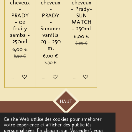
cheveux
cheveux
cheveux
-
-
- Prady-
PRADY
PRADY
SUN
- 02
-
MATCH
fruity
Summer
- 250ml
samba -
vanilla
6,00 €
250ml
03 - 250
8,90 €
ml
6,00 €
6,00 €
8,90 €
8,90 €
Ajouter au panier
Ajouter au panier
Ajouter au panier
HAUT
Ce site Web utilise des cookies pour améliorer
© 2024 - 2026 Alicia création parfumée
votre expérience et afficher des publicités
Propulsé par
Webador
personnalisées. En cliquant sur "Accepter", vous