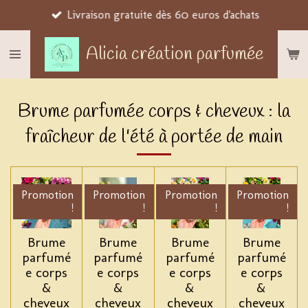
Livraison gratuite dès 60 euros d'achats
Passer
au
Alicia création parfumée
contenu
principal
Brume parfumée corps & cheveux : la
fraîcheur de l'été à portée de main
Promotion
Promotion
Promotion
Promotion
!
!
!
!
Brume
Brume
Brume
Brume
parfumé
parfumé
parfumé
parfumé
e corps
e corps
e corps
e corps
&
&
&
&
cheveux
cheveux
cheveux
cheveux