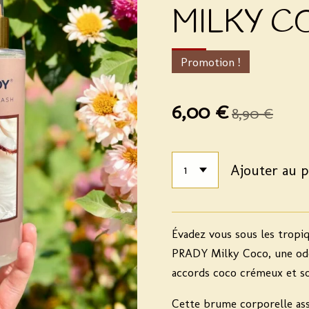
MILKY 
Promotion !
6,00 €
8,90 €
Ajouter au p
Évadez vous sous les tropi
PRADY Milky Coco
, une o
accords coco crémeux et sol
Cette brume corporelle as