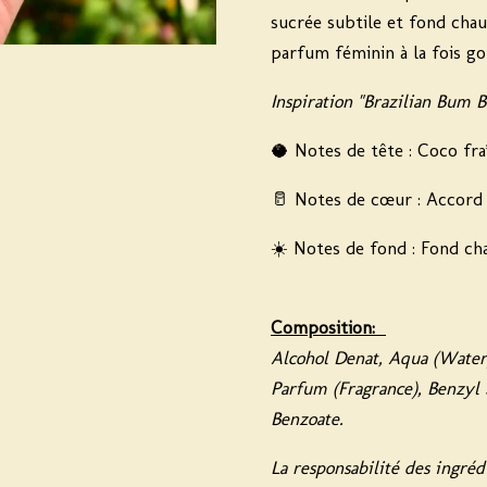
sucrée subtile et fond ch
parfum féminin à la fois g
Inspiration "Brazilian Bum
🥥
Notes de tête :
Coco fraî
🥛
Notes de cœur :
Accord 
☀️
Notes de fond :
Fond cha
Composition:
Alcohol Denat, Aqua (Water)
Parfum (Fragrance), Benzyl 
Benzoate.
La responsabilité des ingréd