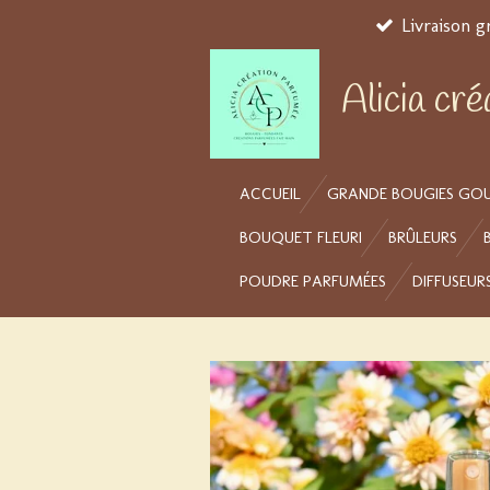
Livraison g
Passer
au
contenu
Alicia cr
principal
ACCUEIL
GRANDE BOUGIES GO
BOUQUET FLEURI
BRÛLEURS
POUDRE PARFUMÉES
DIFFUSEUR