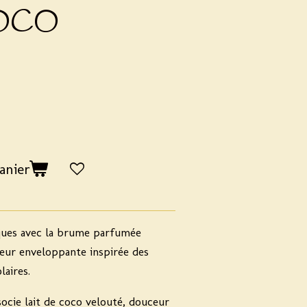
COCO
anier
ques avec la
brume parfumée
deur enveloppante inspirée des
aires.
socie
lait de coco velouté, douceur