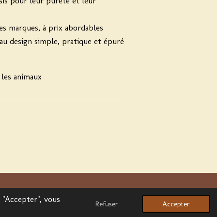
sis pour leur pureté et leur
es marques, à prix abordables
au design simple, pratique et épuré
 les animaux
Propulsé par
Webador
r "Accepter", vous
Refuser
Accepter