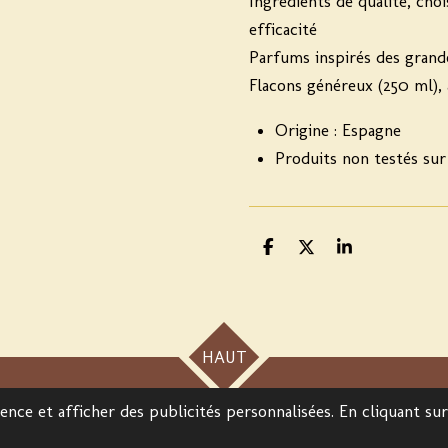
Ingrédients de qualité, choi
efficacité
Parfums inspirés des grand
Flacons généreux (250 ml), 
Origine : Espagne
Produits non testés sur
P
P
P
a
a
a
r
r
r
t
t
t
a
a
a
g
g
g
e
e
e
HAUT
r
r
r
nce et afficher des publicités personnalisées. En cliquant su