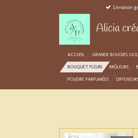
Livraison g
Passer
au
contenu
Alicia cr
principal
ACCUEIL
GRANDE BOUGIES GO
BOUQUET FLEURI
BRÛLEURS
POUDRE PARFUMÉES
DIFFUSEUR