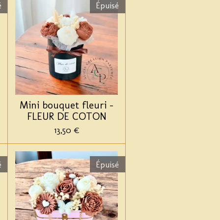
é
Épuisé
Mini bouquet fleuri -
FLEUR DE COTON
13,50 €
é
Épuisé