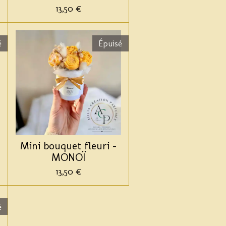
13,50 €
é
Épuisé
Mini bouquet fleuri -
MONOÏ
13,50 €
é