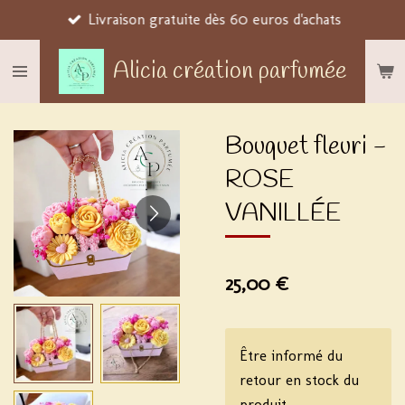
Livraison gratuite dès 60 euros d'achats
Passer
au
Alicia création parfumée
contenu
principal
Bouquet fleuri -
ROSE
VANILLÉE
25,00 €
Être informé du
retour en stock du
produit