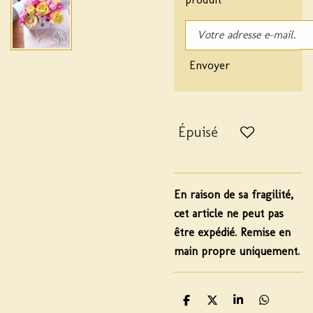
Envoyer
Épuisé
En raison de sa fragilité,
cet article ne peut pas
être expédié.
Remise en
main propre uniquement.
P
P
P
P