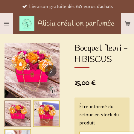
Livraison gratuite dès 60 euros d'achats
Passer
au
Alicia création parfumée
contenu
principal
Bouquet fleuri -
HIBISCUS
25,00 €
Être informé du
retour en stock du
produit