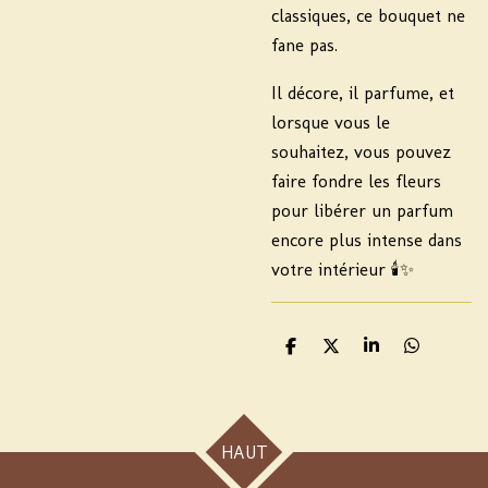
classiques, ce bouquet ne
fane pas.
Il décore, il parfume, et
lorsque vous le
souhaitez, vous pouvez
faire fondre les fleurs
pour libérer un parfum
encore plus intense dans
votre intérieur 🕯️✨
P
P
P
P
a
a
a
a
r
r
r
r
t
t
t
t
a
a
a
a
g
g
g
g
HAUT
e
e
e
e
r
r
r
r