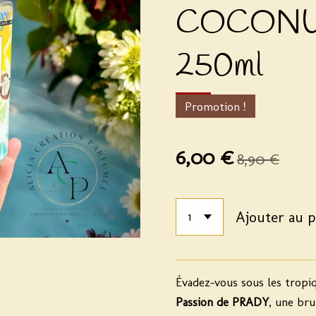
COCONU
250ml
Promotion !
6,00 €
8,90 €
Ajouter au p
Évadez-vous sous les tropi
Passion de PRADY
, une br