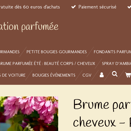
ratuite dès 60 euros d'achats
Paiement sécurisé
éation parfumée
URMANDES
PETITE BOUGIES GOURMANDES
FONDANTS PARFU
BRUME PARFUMÉE ÉTÉ : BEAUTÉ CORPS / CHEVEUX
SPRAY D’AMBI
S DE VOITURE
BOUGIES ÉVÉNEMENTS
CGV
Brume par
cheveux 