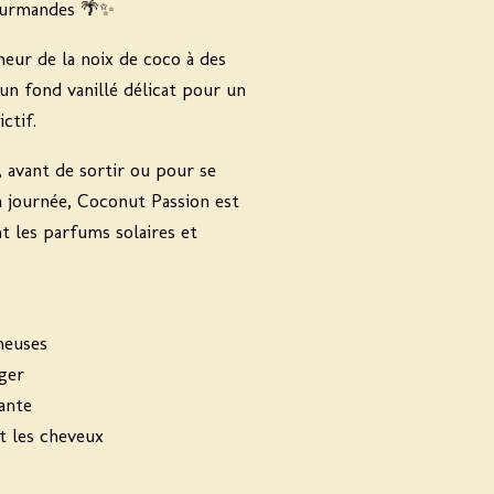
gourmandes 🌴✨
heur de la noix de coco à des
un fond vanillé délicat pour un
ctif.
, avant de sortir ou pour se
a journée,
Coconut Passion
est
nt les parfums solaires et
meuses
ger
ante
 et les cheveux