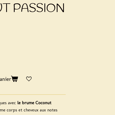
T PASSION
anier
ques avec
le brume Coconut
ume corps et cheveux aux notes