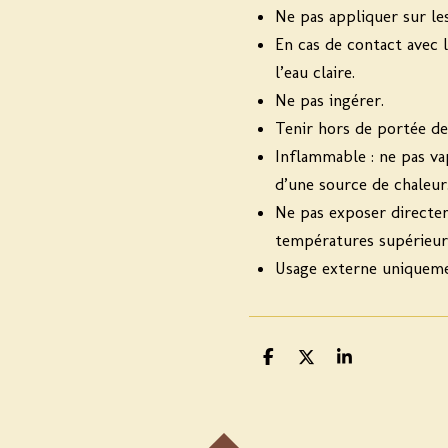
Ne pas appliquer sur les 
En cas de contact avec 
l’eau claire.
Ne pas ingérer.
Tenir hors de portée de
Inflammable : ne pas v
d’une source de chaleur
Ne pas exposer directem
températures supérieure
Usage externe uniqueme
P
P
P
a
a
a
r
r
r
t
t
t
a
a
a