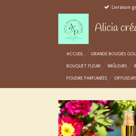
Livraison g
Passer
au
contenu
Alicia cr
principal
ACCUEIL
GRANDE BOUGIES GO
BOUQUET FLEURI
BRÛLEURS
POUDRE PARFUMÉES
DIFFUSEUR