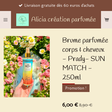
Livraison gratuite dès 60 euros d'achats
Passer
au
Alicia création parfumée
contenu
principal
Brume parfumée
corps & cheveux
- Prady- SUN
MATCH -
250ml
Promotion !
6,00 €
8,90 €