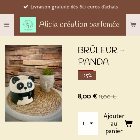
Livraison gratuite dès 60 euros d'achats
Passer
au
Alicia création parfumée
contenu
principal
BRÛLEUR -
PANDA
-25%
8,00 €
11,00 €
Ajouter
au
panier