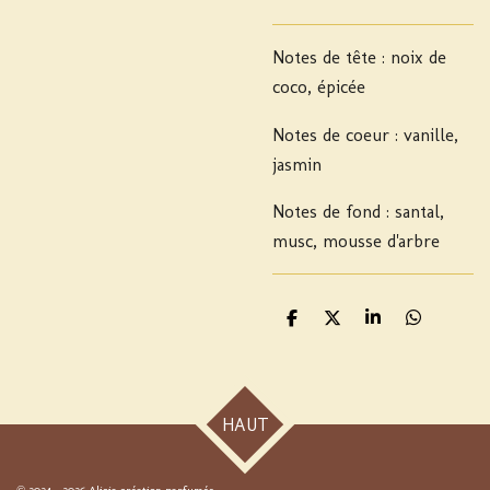
Notes de tête : noix de
coco, épicée
Notes de coeur : vanille,
jasmin
Notes de fond : santal,
musc, mousse d'arbre
P
P
P
P
a
a
a
a
r
r
r
r
t
t
t
t
a
a
a
a
g
g
g
g
HAUT
e
e
e
e
r
r
r
r