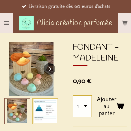
Livraison gratuite dès 60 euros d'achats
Passer
au
Alicia création parfumée
contenu
principal
FONDANT -
MADELEINE
0,90 €
Ajouter
au
panier