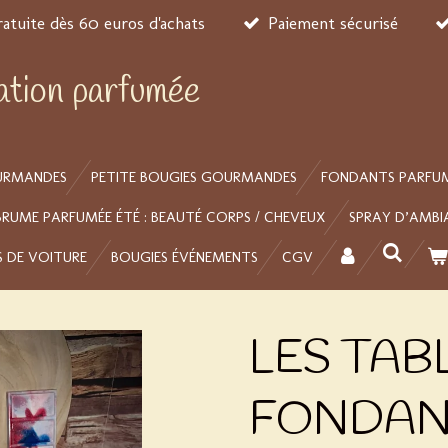
ratuite dès 60 euros d'achats
Paiement sécurisé
éation parfumée
URMANDES
PETITE BOUGIES GOURMANDES
FONDANTS PARFU
BRUME PARFUMÉE ÉTÉ : BEAUTÉ CORPS / CHEVEUX
SPRAY D’AMBI
S DE VOITURE
BOUGIES ÉVÉNEMENTS
CGV
LES TAB
FONDAN