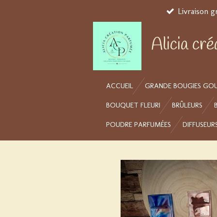
Livraison g
Passer
au
contenu
Alicia cr
principal
ACCUEIL
GRANDE BOUGIES GO
BOUQUET FLEURI
BRÛLEURS
POUDRE PARFUMÉES
DIFFUSEUR