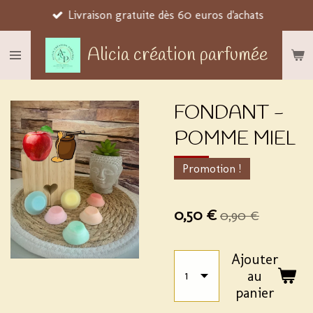
Livraison gratuite dès 60 euros d'achats
Passer
au
Alicia création parfumée
contenu
principal
FONDANT -
POMME MIEL
Promotion !
0,50 €
0,90 €
Ajouter
au
panier