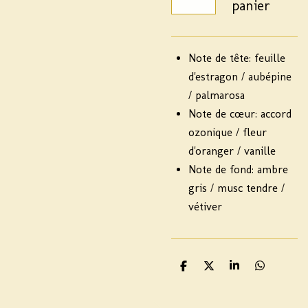
panier
Note de tête: feuille
d'estragon / aubépine
/ palmarosa
Note de cœur: accord
ozonique / fleur
d'oranger / vanille
Note de fond: ambre
gris / musc tendre /
vétiver
P
P
P
P
a
a
a
a
r
r
r
r
t
t
t
t