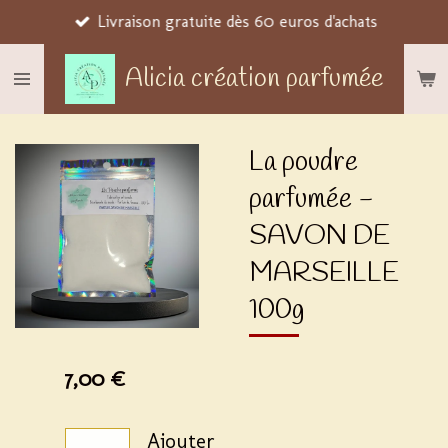
Livraison gratuite dès 60 euros d'achats
Passer
au
Alicia création parfumée
contenu
principal
La poudre
parfumée -
SAVON DE
MARSEILLE
100g
7,00 €
Ajouter