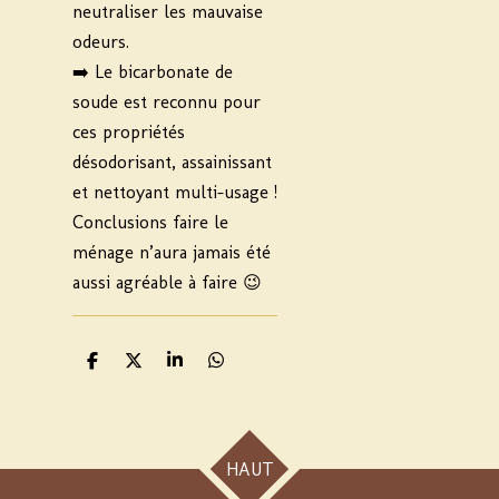
neutraliser les mauvaise
odeurs.
➡️ Le bicarbonate de
soude est reconnu pour
ces propriétés
désodorisant, assainissant
et nettoyant multi-usage !
Conclusions faire le
ménage n’aura jamais été
aussi agréable à faire 😉
P
P
P
P
a
a
a
a
r
r
r
r
t
t
t
t
a
a
a
a
g
g
g
g
HAUT
e
e
e
e