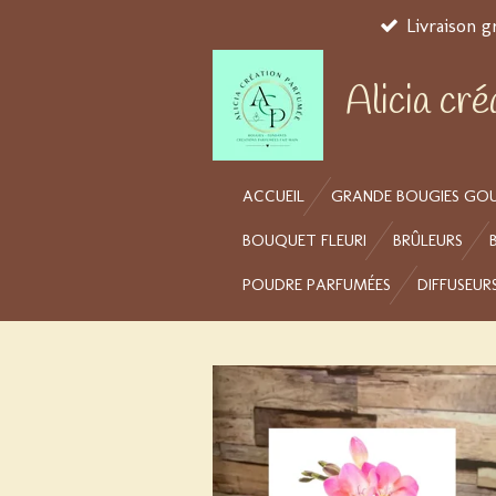
Livraison g
Passer
au
contenu
Alicia cr
principal
ACCUEIL
GRANDE BOUGIES GO
BOUQUET FLEURI
BRÛLEURS
POUDRE PARFUMÉES
DIFFUSEUR