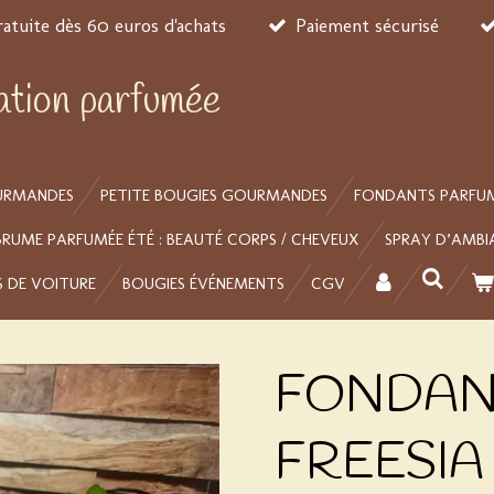
ratuite dès 60 euros d'achats
Paiement sécurisé
éation parfumée
URMANDES
PETITE BOUGIES GOURMANDES
FONDANTS PARFU
BRUME PARFUMÉE ÉTÉ : BEAUTÉ CORPS / CHEVEUX
SPRAY D’AMBI
S DE VOITURE
BOUGIES ÉVÉNEMENTS
CGV
FONDANT
FREESIA