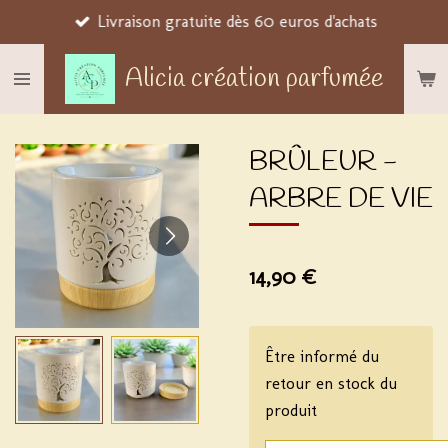
Livraison gratuite dès 60 euros d'achats
Passer
au
Alicia création parfumée
contenu
principal
BRÛLEUR -
ARBRE DE VIE
14,90 €
Être informé du
retour en stock du
produit