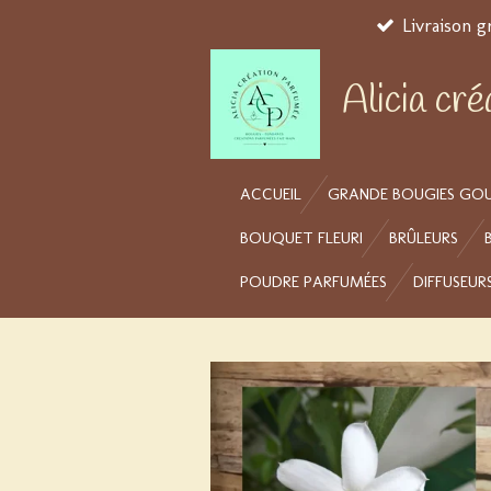
Livraison g
Passer
au
contenu
Alicia cr
principal
ACCUEIL
GRANDE BOUGIES GO
BOUQUET FLEURI
BRÛLEURS
POUDRE PARFUMÉES
DIFFUSEUR