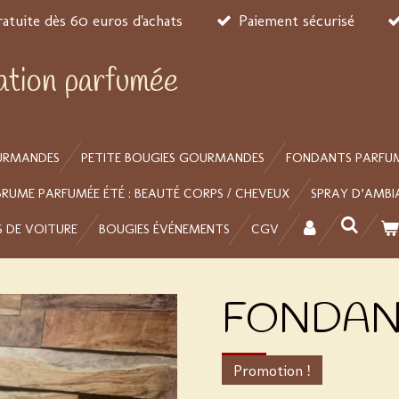
ratuite dès 60 euros d'achats
Paiement sécurisé
éation parfumée
URMANDES
PETITE BOUGIES GOURMANDES
FONDANTS PARFU
BRUME PARFUMÉE ÉTÉ : BEAUTÉ CORPS / CHEVEUX
SPRAY D’AMBI
S DE VOITURE
BOUGIES ÉVÉNEMENTS
CGV
FONDANT
Promotion !