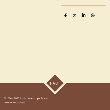
P
P
P
P
a
a
a
a
r
r
r
r
t
t
t
t
a
a
a
a
g
g
g
g
e
e
e
e
r
r
r
r
HAUT
© 2024 - 2026 Alicia création parfumée
Propulsé par
Webador