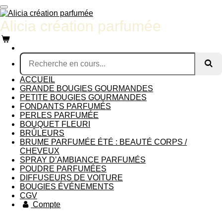
Passer
au
Alicia création parfumée
contenu
principal
ACCUEIL
GRANDE BOUGIES GOURMANDES
PETITE BOUGIES GOURMANDES
FONDANTS PARFUMÉS
PERLES PARFUMÉE
BOUQUET FLEURI
BRÛLEURS
BRUME PARFUMÉE ÉTÉ : BEAUTÉ CORPS /
CHEVEUX
SPRAY D’AMBIANCE PARFUMÉS
POUDRE PARFUMÉES
DIFFUSEURS DE VOITURE
BOUGIES ÉVÉNEMENTS
CGV
Compte