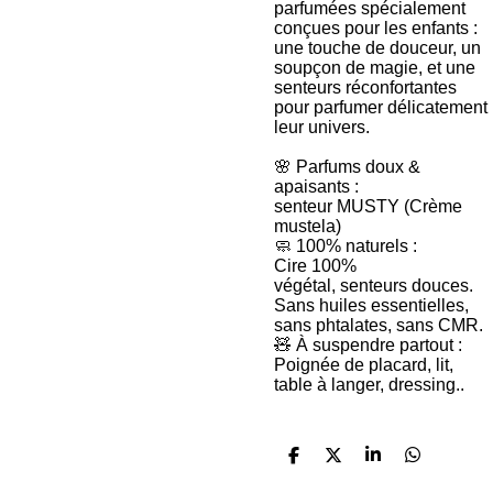
parfumées spécialement
conçues pour les enfants :
une touche de douceur, un
soupçon de magie, et une
senteurs réconfortantes
pour parfumer délicatement
leur univers.
🌸 Parfums doux &
apaisants :
senteur MUSTY (Crème
mustela)
🧼 100% naturels :
Cire 100%
végétal,
senteurs douces.
Sans huiles essentielles,
sans phtalates, sans CMR.
🧸 À suspendre partout :
Poignée de placard, lit,
table à langer, dressing..
P
P
P
P
a
a
a
a