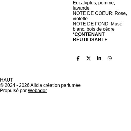
Eucalyptus, pomme,
lavande
NOTE DE COEUR: Rose,
violette
NOTE DE FOND: Musc
blanc, bois de cèdre
*CONTENANT
RÉUTILISABLE
P
P
P
P
a
a
a
a
r
r
r
r
t
t
t
t
a
a
a
a
HAUT
g
g
g
g
© 2024 - 2026 Alicia création parfumée
e
e
e
e
Propulsé par
Webador
r
r
r
r