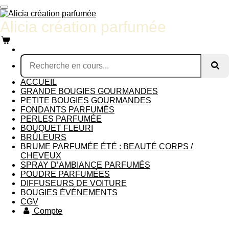
Passer
au
Alicia création parfumée
contenu
principal
ACCUEIL
GRANDE BOUGIES GOURMANDES
PETITE BOUGIES GOURMANDES
FONDANTS PARFUMÉS
PERLES PARFUMÉE
BOUQUET FLEURI
BRÛLEURS
BRUME PARFUMÉE ÉTÉ : BEAUTÉ CORPS /
CHEVEUX
SPRAY D’AMBIANCE PARFUMÉS
POUDRE PARFUMÉES
DIFFUSEURS DE VOITURE
BOUGIES ÉVÉNEMENTS
CGV
Compte