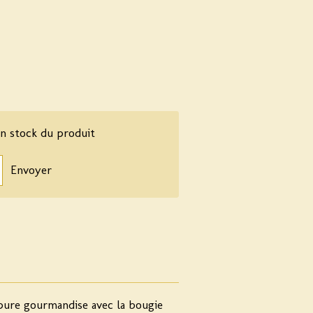
n stock du produit
Envoyer
pure gourmandise avec la bougie