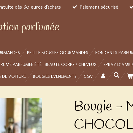
ratuite dès 60 euros d'achats
Paiement sécurisé
éation parfumée
URMANDES
PETITE BOUGIES GOURMANDES
FONDANTS PARFU
BRUME PARFUMÉE ÉTÉ : BEAUTÉ CORPS / CHEVEUX
SPRAY D’AMBI
S DE VOITURE
BOUGIES ÉVÉNEMENTS
CGV
Bougie -
CHOCOL