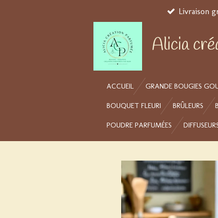
Livraison g
Passer
au
contenu
Alicia cr
principal
ACCUEIL
GRANDE BOUGIES GO
BOUQUET FLEURI
BRÛLEURS
POUDRE PARFUMÉES
DIFFUSEUR