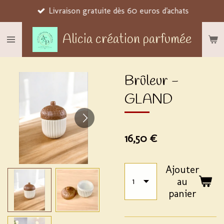
Livraison gratuite dès 60 euros d'achats
Passer
au
Alicia création parfumée
contenu
principal
Brûleur -
GLAND
16,50 €
Ajouter
au
panier