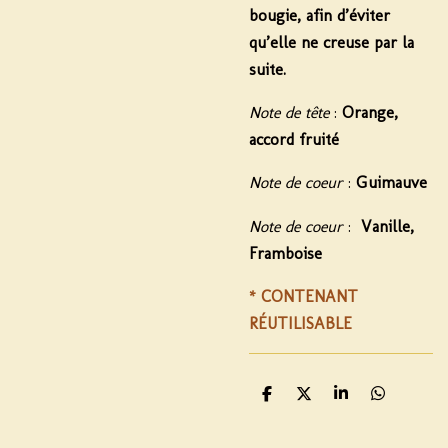
bougie, afin d’éviter
qu’elle ne creuse par la
suite.
Note de tête
:
Orange,
accord fruité
Note de coeur
:
Guimauve
Note de coeur
:
Vanille,
Framboise
* CONTENANT
RÉUTILISABLE
P
P
P
P
a
a
a
a
r
r
r
r