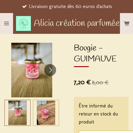
Livraison gratuite dès 60 euros d'achats
Passer
au
Alicia création parfumée
contenu
principal
Bougie -
GUIMAUVE
7,20 €
8,00 €
Être informé du
retour en stock du
produit