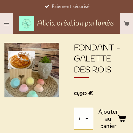
Paiement sécurisé
Passer
au
Alicia création parfumée
contenu
principal
FONDANT -
GALETTE
DES ROIS
0,90 €
Ajouter
au
panier