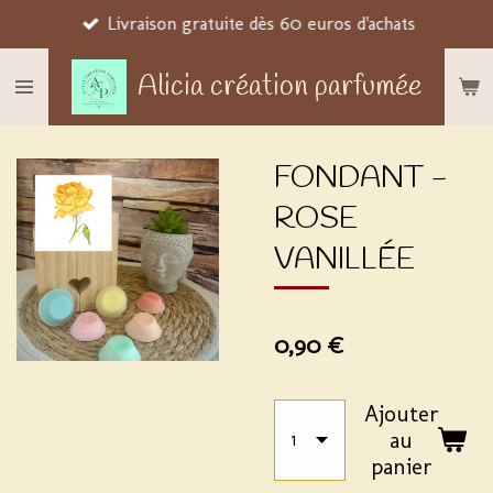
Livraison gratuite dès 60 euros d'achats
Passer
au
Alicia création parfumée
contenu
principal
FONDANT -
ROSE
VANILLÉE
0,90 €
Ajouter
au
panier