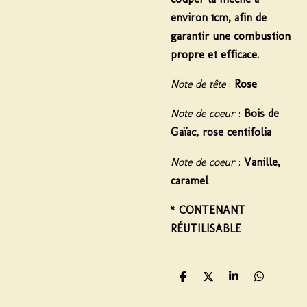
environ 1cm, afin de
garantir une combustion
propre et efficace.
Note de tête
:
Rose
Note de coeur
:
Bois de
Gaïac, rose centifolia
Note de coeur
:
Vanille,
caramel
*
CONTENANT
RÉUTILISABLE
P
P
P
P
a
a
a
a
r
r
r
r