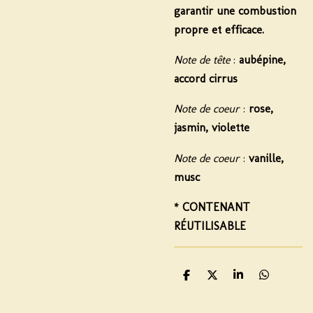
garantir une combustion
propre et efficace.
Note de tête
:
aubépine,
accord cirrus
Note de coeur
:
rose,
jasmin, violette
Note de coeur
:
vanille,
musc
*
CONTENANT
RÉUTILISABLE
P
P
P
P
a
a
a
a
r
r
r
r