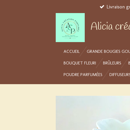
Livraison g
Passer
au
contenu
Alicia cr
principal
ACCUEIL
GRANDE BOUGIES GO
BOUQUET FLEURI
BRÛLEURS
POUDRE PARFUMÉES
DIFFUSEUR