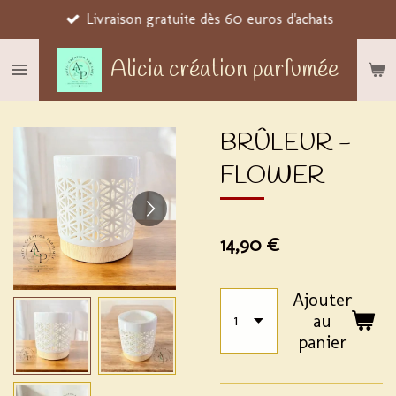
Livraison gratuite dès 60 euros d'achats
Passer
au
Alicia création parfumée
contenu
principal
BRÛLEUR -
FLOWER
14,90 €
Ajouter
au
panier