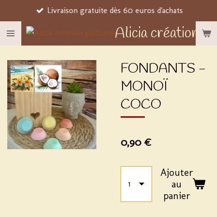
Livraison gratuite dès 60 euros d'achats
Passer
au
Alicia création p
contenu
principal
FONDANTS -
MONOÏ
COCO
0,90 €
Ajouter
au
panier