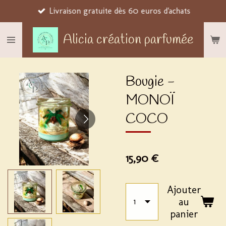
Livraison gratuite dès 60 euros d'achats
Passer
au
Alicia création parfumée
contenu
principal
Bougie -
MONOÏ
COCO
15,90 €
Ajouter
au
panier