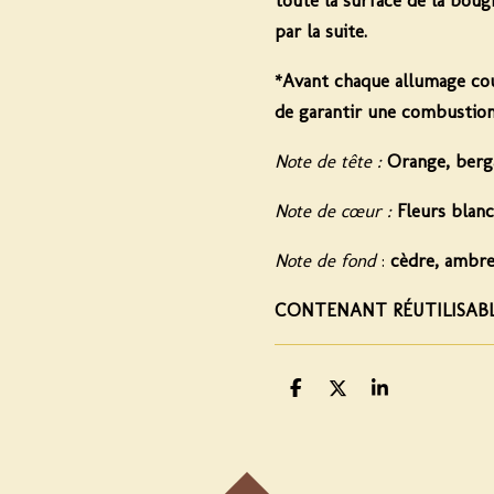
par la suite.
*Avant chaque allumage cou
de garantir une combustion
Note de tête :
Orange, berg
Note de cœur :
Fleurs blan
Note de fond
:
cèdre, ambr
CONTENANT RÉUTILISAB
P
P
P
a
a
a
r
r
r
t
t
t
a
a
a
g
g
g