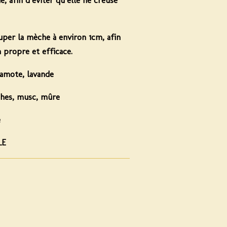
per la mèche à environ 1cm, afin
 propre et efficace.
amote, lavande
ches, musc, mûre
e
LE