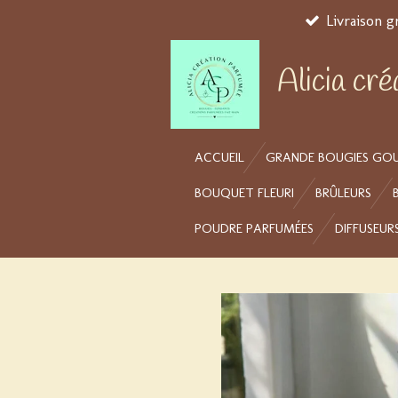
Livraison g
Passer
au
contenu
Alicia cr
principal
ACCUEIL
GRANDE BOUGIES GO
BOUQUET FLEURI
BRÛLEURS
POUDRE PARFUMÉES
DIFFUSEUR