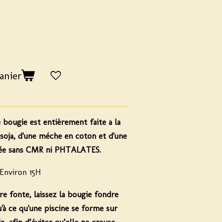
anier
e bougie est entièrement faite a la
soja, d'une méche en coton et d'une
fiée sans CMR ni PHTALATES.
Environ 15H
re fonte, laissez la bougie fondre
u'à ce qu'une piscine se forme sur
e, afin d’éviter qu’elle ne creuse